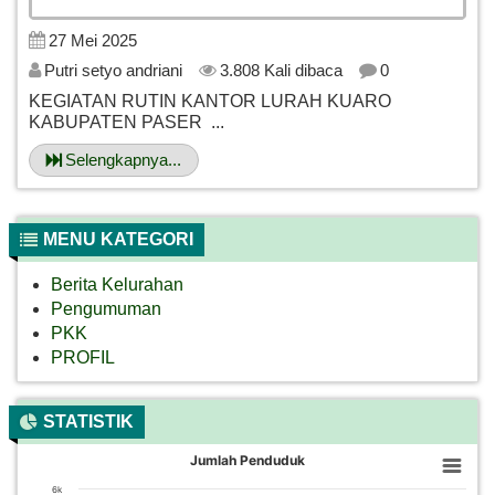
27 Mei 2025
Putri setyo andriani
3.808 Kali dibaca
0
KEGIATAN RUTIN KANTOR LURAH KUARO
KABUPATEN PASER ...
Selengkapnya...
MENU KATEGORI
Berita Kelurahan
Pengumuman
PKK
PROFIL
STATISTIK
Jumlah Penduduk
Jumlah Penduduk
Bar chart with 3 bars.
6k