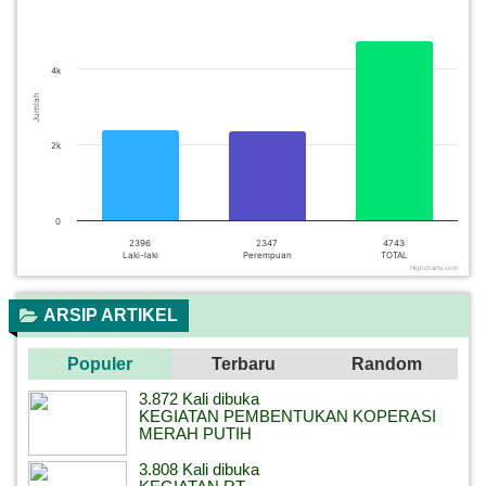
The chart has 1 X axis displaying categories.
The chart has 1 Y axis displaying Jumlah. Data ranges from 
4k
Jumlah
2k
0
2396
2347
4743
Laki-laki
Perempuan
TOTAL
Highcharts.com
End of interactive chart.
ARSIP ARTIKEL
Populer
Terbaru
Random
3.872 Kali dibuka
KEGIATAN PEMBENTUKAN KOPERASI
MERAH PUTIH
3.808 Kali dibuka