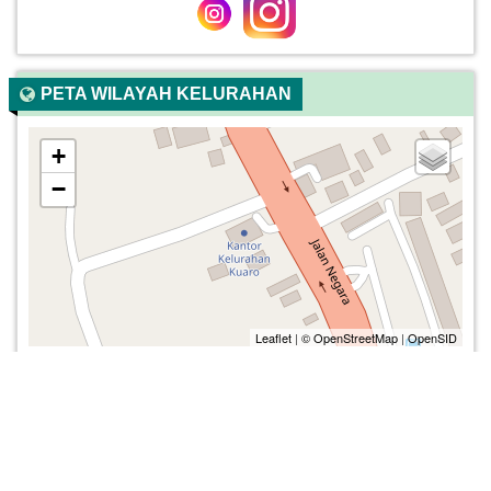
PETA WILAYAH KELURAHAN
+
−
Leaflet
|
© OpenStreetMap
|
OpenSID
Buka Peta
PETA LOKASI KANTOR